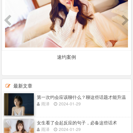
速约案例
最新文章
第一次约会应该聊什么？聊这些话题才能升温
雨泽
2024-01-29
女生看了会起反应的句子，必备这些话术
雨泽
2024-01-29