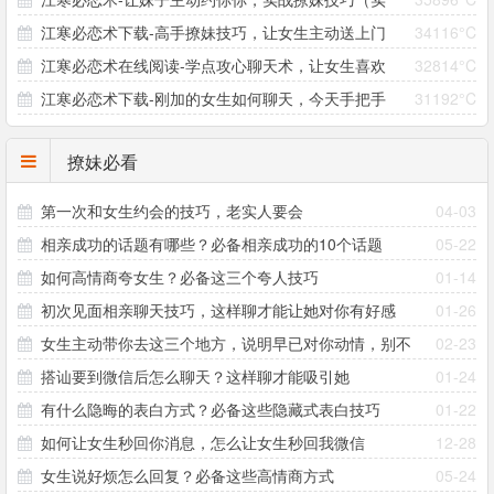
江寒必恋术下载-高手撩妹技巧，让女生主动送上门
34116°C
战篇）
江寒必恋术在线阅读-学点攻心聊天术，让女生喜欢
32814°C
（实战案例）
江寒必恋术下载-刚加的女生如何聊天，今天手把手
31192°C
你
教会你（实战篇）
撩妹必看
第一次和女生约会的技巧，老实人要会
04-03
相亲成功的话题有哪些？必备相亲成功的10个话题
05-22
如何高情商夸女生？必备这三个夸人技巧
01-14
初次见面相亲聊天技巧，这样聊才能让她对你有好感
01-26
女生主动带你去这三个地方，说明早已对你动情，别不
02-23
搭讪要到微信后怎么聊天？这样聊才能吸引她
01-24
懂
有什么隐晦的表白方式？必备这些隐藏式表白技巧
01-22
如何让女生秒回你消息，怎么让女生秒回我微信
12-28
女生说好烦怎么回复？必备这些高情商方式
05-24