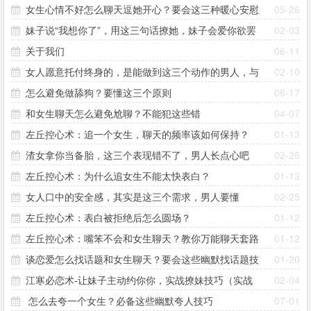
女生心情不好怎么聊天逗她开心？要会这三种暖心安慰
05-26
妹子说“我想你了”，用这三句话撩她，妹子会爱你欲罢
02-03
方式
关于我们
06-11
不能
女人愿意托付终身的，是能做到这三个动作的男人，与
02-10
怎么避免做舔狗？要懂这三个原则
06-17
金钱无关
和女生聊天怎么避免尬聊？不能犯这些错
04-07
左丘控心术：追一个女生，聊天的频率该如何保持？
01-13
渣女拿你当备胎，这三个表现错不了，男人长点心吧
02-26
左丘控心术：为什么追女生不能太快表白？
01-13
女人口中的安全感，其实是这三个需求，男人要懂
02-25
左丘控心术：表白被拒绝后怎么圆场？
01-12
左丘控心术：嘴笨不会和女生聊天？教你万能聊天套路
01-12
谈恋爱怎么找话题和女生聊天？要会这些幽默找话题技
01-20
江寒必恋术-让妹子主动约你你，实战撩妹技巧（实战
02-04
巧
怎么去夸一个女生？必备这些幽默夸人技巧
07-01
篇）